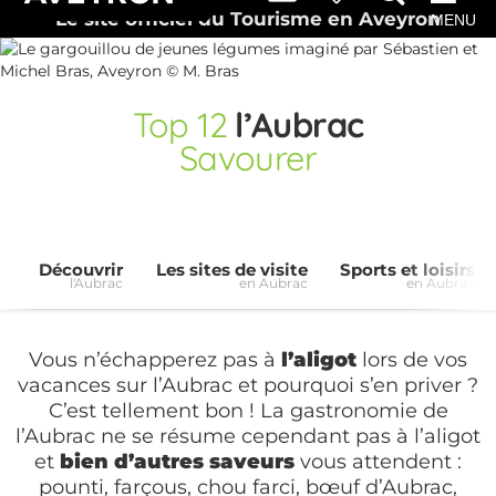
Le site officiel du Tourisme en Aveyron
MENU
Top
12
l’Aubrac
Savourer
Découvrir
Les sites de visite
Sports et loisirs
l'Aubrac
en Aubrac
en Aubrac
Vous n’échapperez pas à
l’aligot
lors de vos
vacances sur l’Aubrac et pourquoi s’en priver ?
C’est tellement bon ! La gastronomie de
l’Aubrac ne se résume cependant pas à l’aligot
et
bien d’autres saveurs
vous attendent :
pounti, farçous, chou farci, bœuf d’Aubrac,