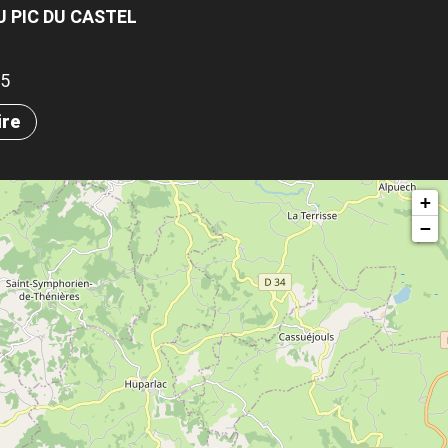
U PIC DU CASTEL
35
ire
+
−