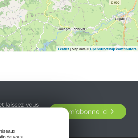
| Map data ©
Leaflet
OpenStreetMap contributors
t laissez-vous
Je m'abonne ici
our en Aveyron.
 réseaux
afin de vous