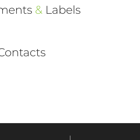
ements
&
Labels
Contacts