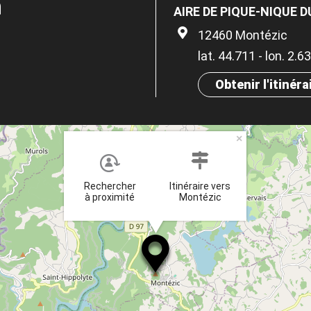
n
AIRE DE PIQUE-NIQUE D
12460 Montézic
lat. 44.711 - lon. 2.6
Obtenir l'itinéra
×
Rechercher
Itinéraire vers
à proximité
Montézic