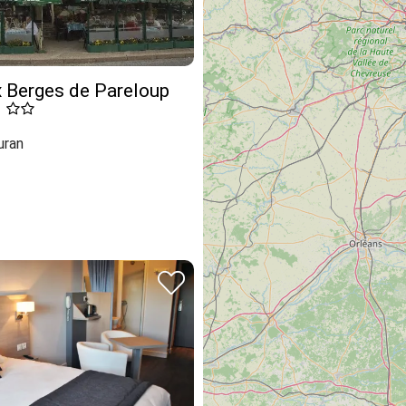
x Berges de Pareloup
)
uran