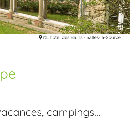
©L'hôtel des Bains - Salles-la-Source
upe
vacances, campings...