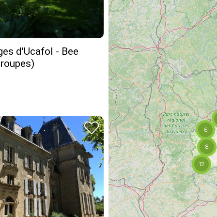
es d'Ucafol - Bee
groupes)
6
8
12