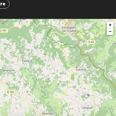
ire
+
−