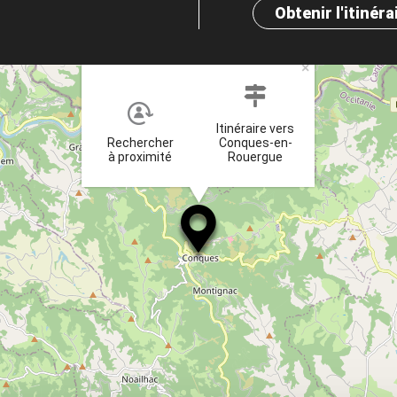
Obtenir l'itinéra
×
Itinéraire vers
Rechercher
Conques-en-
à proximité
Rouergue