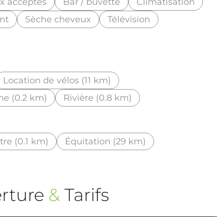
x acceptés
Bar / buvette
Climatisation
nt
Sèche cheveux
Télévision
Location de vélos (11 km)
he (0.2 km)
Rivière (0.8 km)
re (0.1 km)
Équitation (29 km)
rture
&
Tarifs