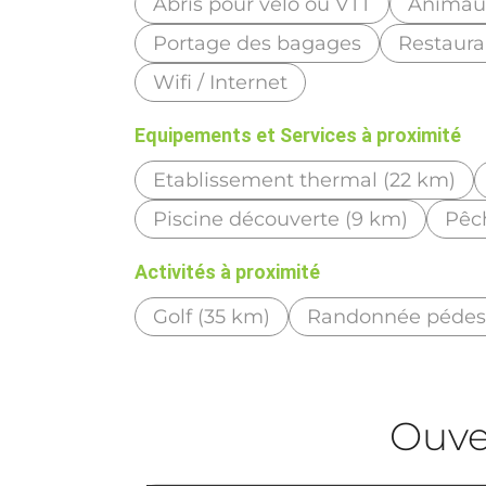
Abris pour vélo ou VTT
Animau
Portage des bagages
Restaura
Wifi / Internet
Equipements et Services à proximité
Etablissement thermal (22 km)
Piscine découverte (9 km)
Pêc
Activités à proximité
Golf (35 km)
Randonnée pédest
Ouve