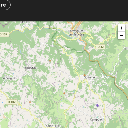
ire
+
−