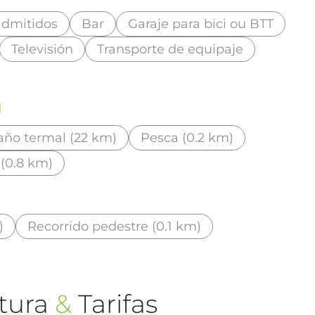
admitidos
Bar
Garaje para bici ou BTT
Televisión
Transporte de equipaje
d
año termal (22 km)
Pesca (0.2 km)
 (0.8 km)
)
Recorrido pedestre (0.1 km)
tura
&
Tarifas