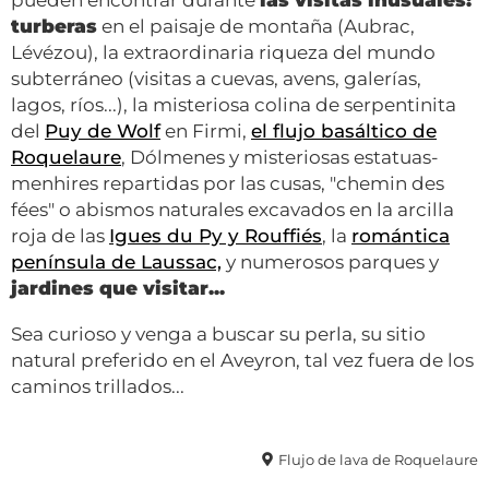
pueden encontrar durante
las visitas inusuales:
turberas
en el paisaje de montaña (Aubrac,
Lévézou), la extraordinaria riqueza del mundo
subterráneo (visitas a cuevas, avens, galerías,
lagos, ríos...), la misteriosa colina de serpentinita
del
Puy de Wolf
en Firmi,
el flujo basáltico de
Roquelaure
, Dólmenes y misteriosas estatuas-
menhires repartidas por las cusas, "chemin des
fées" o abismos naturales excavados en la arcilla
roja de las
Igues du Py y Rouffiés
, la
romántica
península de Laussac,
y numerosos parques y
jardines que visitar...
Sea curioso y venga a buscar su perla, su sitio
natural preferido en el Aveyron, tal vez fuera de los
caminos trillados...
Flujo de lava de Roquelaure