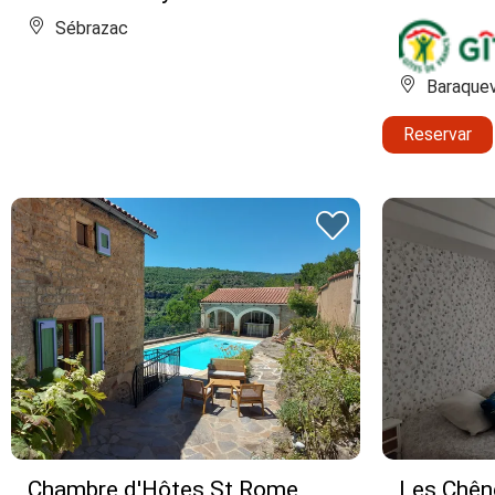
Sébrazac
Baraquev
Reservar
Chambre d'Hôtes St Rome
Les Chên