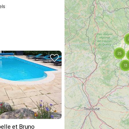
els
25
13
elle et Bruno