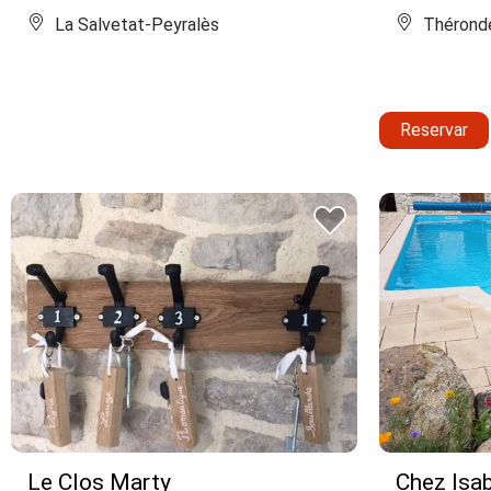
La Salvetat-Peyralès
Thérond
Reservar
Le Clos Marty
Chez Isab