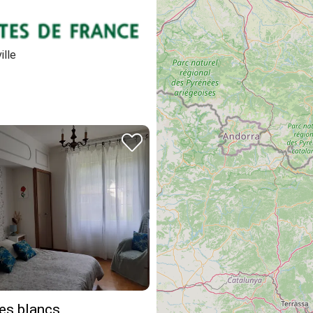
ille
es blancs