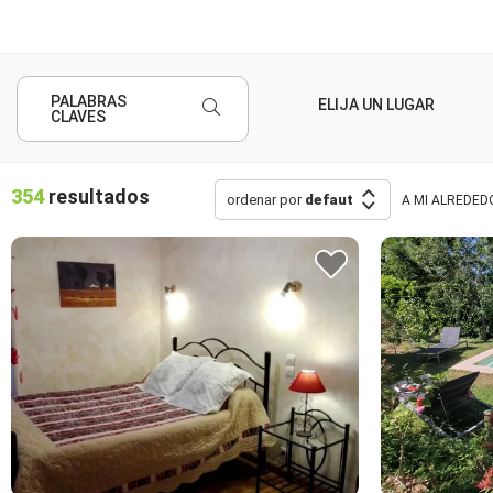
PALABRAS
CLAVES
354
resultados
ordenar por
defaut
A MI ALREDED