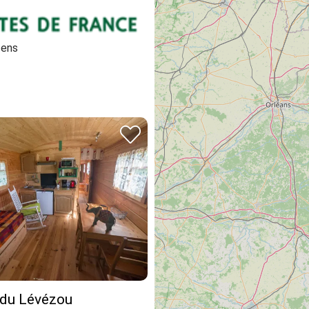
ens
 du Lévézou