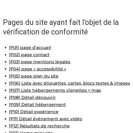
Pages du site ayant fait l’objet de la
vérification de conformité
[P01] page d’accueil
[P02] page contact
[P03] page mentions légales
[P04] page « accessibilité »
[P05] page plan du site
[P06] Liste avec étiquettes, cartes, blocs textes & images
[P07] Liste hébergements vignettes + map
[P08] Détail découvrir
[P09] Détail hébergement
[P10] Détail expérience
[P11] Détail événement avec vidéo
[P12] Résultats de recherche