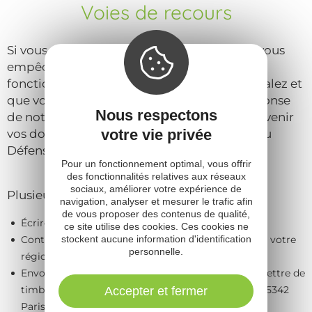
Voies de recours
Si vous constatez un défaut d’accessibilité vous
empêchant d’accéder à un contenu ou une
fonctionnalité du site, que vous nous le signalez et
que vous ne parvenez pas à obtenir une réponse
Nous respectons
de notre part, vous êtes en droit de faire parvenir
votre vie privée
vos doléances ou une demande de saisine au
Défenseur des droits.
Pour un fonctionnement optimal, vous offrir
des fonctionnalités relatives aux réseaux
sociaux, améliorer votre expérience de
Plusieurs moyens sont à votre disposition :
navigation, analyser et mesurer le trafic afin
de vous proposer des contenus de qualité,
Écrire un message au Défenseur des droits
ce site utilise des cookies. Ces cookies ne
stockent aucune information d'identification
Contacter le délégué du Défenseur des droits dans votre
personnelle.
région
Envoyer un courrier par la poste (gratuit, ne pas mettre de
timbre) Défenseur des droits Libre réponse 71120 75342
Accepter et fermer
Paris CEDEX 07