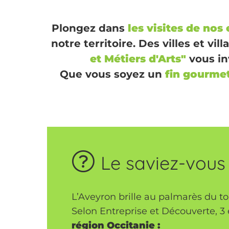
Plongez dans
les visites de nos
notre territoire. Des villes et vi
et Métiers d'Arts"
vous in
Que vous soyez un
fin gourme
Le saviez-vous
L’Aveyron brille au palmarès du t
Selon Entreprise et Découverte, 3
région Occitanie :