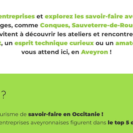
 entreprises
et
explorez les savoir-faire
av
llages, comme
Conques, Sauveterre-de-Roue
vitent à découvrir les ateliers et rencontr
t
, un
esprit technique curieux
ou un
amate
vous attend ici, en
Aveyron
!
 ?
ourisme de
savoir-faire en Occitanie !
 entreprises aveyronnaises figurent dans
le top 5 