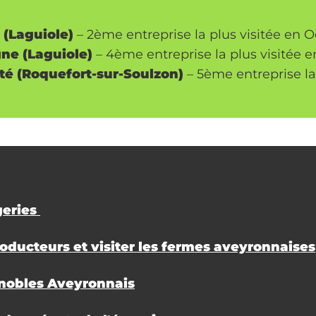
 (Laguiole)
– 2ème entreprise la plus visitée en 
ne (Laguiole)
– 4ème entreprise la plus visitée 
té (Roquefort-sur-Soulzon)
– 5ème entreprise la
geries
oducteurs et visiter les fermes aveyronnaises
gnobles Aveyronnais