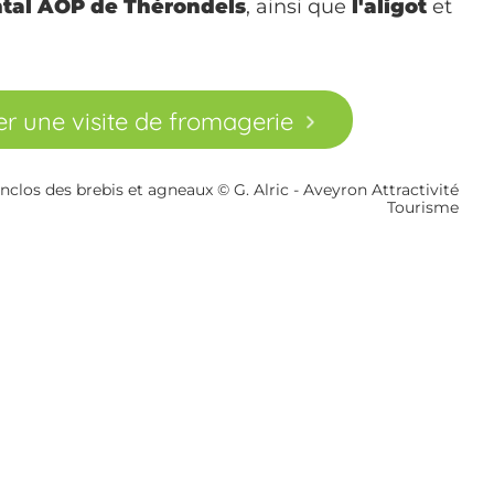
ntal AOP de Thérondels
, ainsi que
l'aligot
et
r une visite de fromagerie
enclos des brebis et agneaux © G. Alric - Aveyron Attractivité
Tourisme