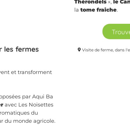
Thérondels
»,
le Ca
la
tome fraîche
.
Trouve
r les fermes
Visite de ferme, dans l'
vent et transforment
oposées par Aqui Ba
er
avec Les Noisettes
omatiques du
ur du monde agricole.