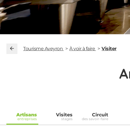
Tourisme Aveyron
À voir à faire
Visiter
A
Artisans
Visites
Circuit
entreprises
stages
des savoir-faire