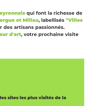
eyronnais
qui font la richesse de
rgue et Millau
, labellisés
"Villes
er des artisans passionnés.
ur d'art
, votre prochaine visite
des sites les plus visités de la