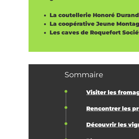
La coutellerie Honoré Durand
La coopérative Jeune Montag
Les caves de Roquefort Socié
Sommaire
Visiter les froma
Rencontrer les pr
Découvrir les vi