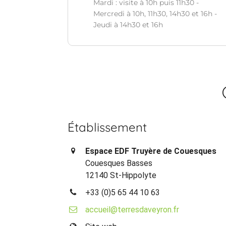
Mardi : visite à 10h puis 11h30 -
Mercredi à 10h, 11h30, 14h30 et 16h -
Jeudi à 14h30 et 16h
Établissement
Espace EDF Truyère de Couesques
Couesques Basses
12140 St-Hippolyte
+33 (0)5 65 44 10 63
accueil@terresdaveyron.fr