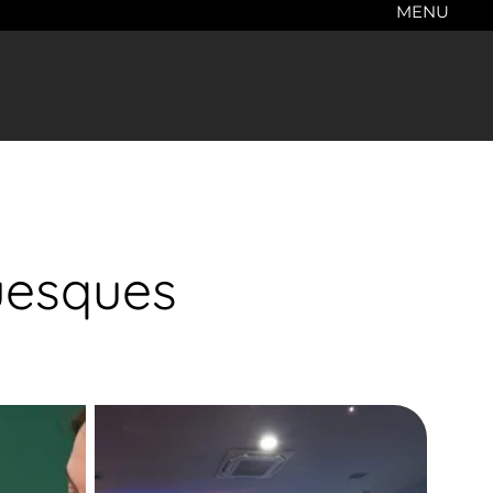
MENU
uesques