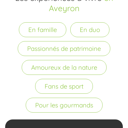
Une journée à La Cité de Pierres
:
à la découverte d'un monde
de rochers
géants !