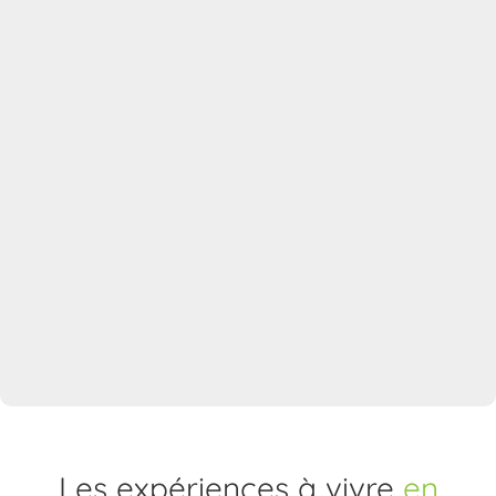
Les expériences à vivre
en
Aveyron
En famille
En duo
Passionnés de patrimoine
Amoureux de la nature
Fans de sport
Pour les gourmands