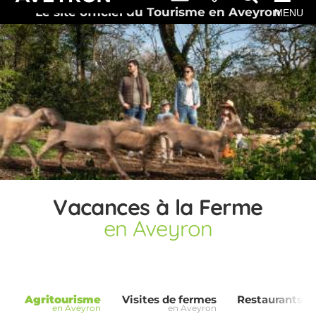
Le site officiel du Tourisme en Aveyron
MENU
Vacances à la Ferme
en Aveyron
Agritourisme
Visites de fermes
Restaurants à 
en Aveyron
en Aveyron