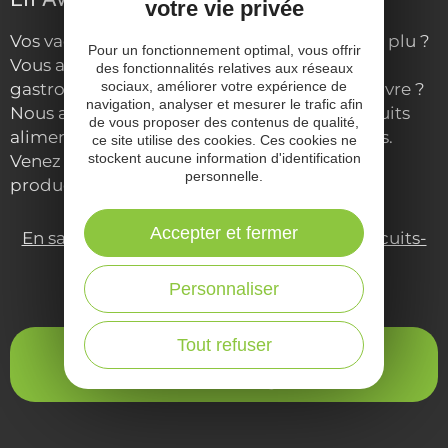
votre vie privée
En Aveyron, on mange bien et mieux
Pour un fonctionnement optimal, vous offrir
Vos vacances à la ferme en Aveyron vous ont plu ?
des fonctionnalités relatives aux réseaux
sociaux, améliorer votre expérience de
Vous aimez ce territoire très ancré dans la
navigation, analyser et mesurer le trafic afin
gastronomie française ? Et si vous veniez y vivre ?
de vous proposer des contenus de qualité,
Nous avons la chance de bénéficier de produits
ce site utilise des cookies. Ces cookies ne
stockent aucune information d'identification
alimentaires de qualité et des circuits-courts.
personnelle.
Venez faire vos courses directement chez le
producteur.
Accepter et fermer
En savoir plus sur les produits locaux et circuits-
Personnaliser
courts de l'Aveyron
Tout refuser
Visiter le site
ViensVivre.enAveyron.fr