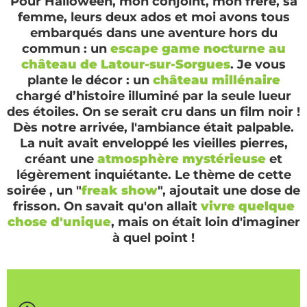
Pour Halloween, mon conjoint, mon frère, sa
femme, leurs deux ados et moi avons tous
embarqués dans une aventure hors du
commun : un
escape game nocturne au
château de Latour-sur-Sorgues
. Je vous
plante le décor : un
château millénaire
chargé d’histoire illuminé par la seule lueur
des étoiles. On se serait cru dans un film noir !
Dès notre arrivée, l'ambiance était palpable.
La nuit avait enveloppé les vieilles pierres,
créant une
atmosphère mystérieuse
et
légèrement inquiétante. Le thème de cette
soirée , un "
freak show
", ajoutait une dose de
frisson. On savait qu'on allait
vivre quelque
chose d'unique
, mais on était loin d'imaginer
à quel point !