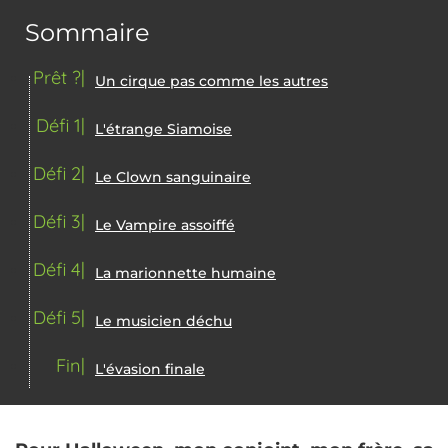
Sommaire
Prêt ?
Un cirque pas comme les autres
Défi 1
L'étrange Siamoise
Défi 2
Le Clown sanguinaire
Défi 3
Le Vampire assoiffé
Défi 4
La marionnette humaine
Défi 5
Le musicien déchu
Fin
L'évasion finale