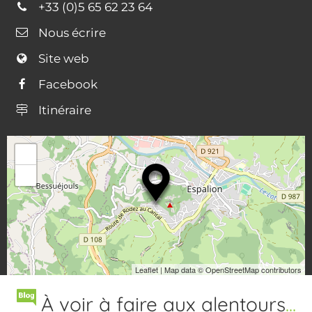
+33 (0)5 65 62 23 64
Nous écrire
Site web
Facebook
Itinéraire
44.5178262, 2.7495026
+
−
Leaflet
| Map data ©
OpenStreetMap contributors
À voir à faire aux alentours
...