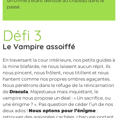
un crime s’étant déroulé au château dans le
passé.
Défi 3
Le Vampire assoiffé
En traversant la cour intérieure, nos petits guides à
la mine blafarde, ne nous laissent aucun répit. Ils
nous pincent, nous frôlent, nous titillent et nous
hantent comme nos propres ombres agaçantes.
Nous pénétrons dans le refuge de la réincarnation
de
Dracula
. Majestueux mais inquiétant, le
vampire nous propose un deal : « Un sacrifice, ou
une énigme ? ». Pas question de céder l’un de nos
deux ados !
Nous optons pour l’énigme
:
retrouver des araignées cachées, chacune portant