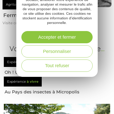
Agritourisme
navigation, analyser et mesurer le trafic afin
de vous proposer des contenus de qualité,
ce site utilise des cookies. Ces cookies ne
Ferme d'Alcas (brebis)
stockent aucune information d'identification
Visite commentée et libre
personnelle.
Accepter et fermer
Votre prochaine expérience
...
Personnaliser
Expérience
à vivre
Tout refuser
Oh ! Un dinosaure, un vrai !
Expérience
à vivre
Au Pays des insectes à Micropolis