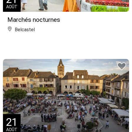
AOÛT
Marchés nocturnes
Belcastel
21
AOÛT