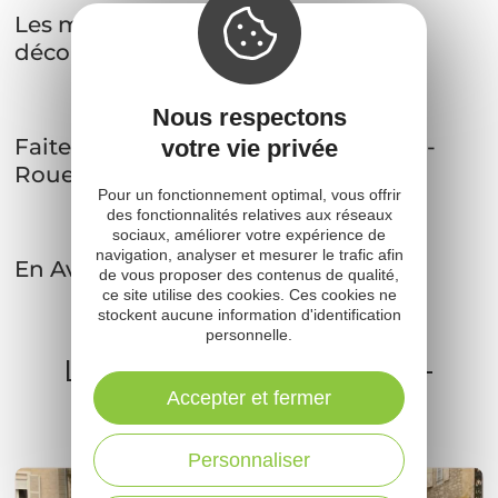
Nous respectons
votre vie privée
Tous les marchés de l’Aveyron
Pour un fonctionnement optimal, vous offrir
des fonctionnalités relatives aux réseaux
sociaux, améliorer votre expérience de
1
2
navigation, analyser et mesurer le trafic afin
de vous proposer des contenus de qualité,
ce site utilise des cookies. Ces cookies ne
Sur nos blogs
...
stockent aucune information d'identification
personnelle.
Accepter et fermer
Les marchés : une autre façon de
découvrir l’Aveyron
Personnaliser