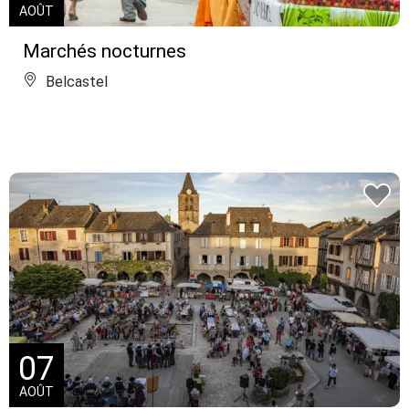
AOÛT
Marchés nocturnes
Belcastel
07
AOÛT