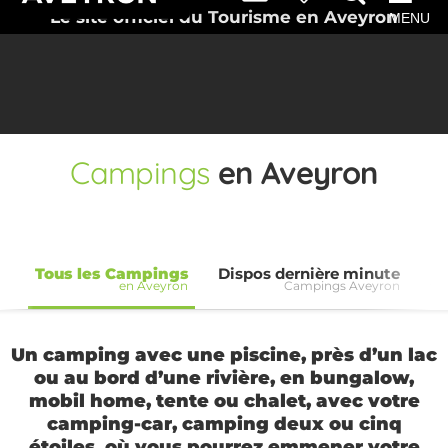
Le site officiel du Tourisme en Aveyron
MENU
Campings
en Aveyron
Tous les Campings
Dispos dernière minute
en Aveyron
Campings Aveyron
Ca
Un camping avec une piscine, près d’un lac
ou au bord d’une rivière, en bungalow,
mobil home, tente ou chalet, avec votre
camping-car, camping deux ou cinq
étoiles, où vous pourrez emmener votre