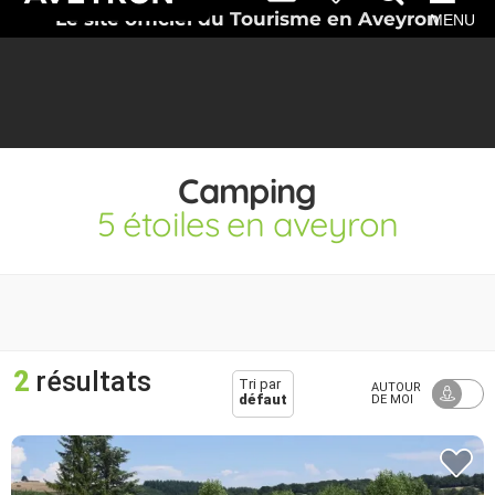
Le site officiel du Tourisme en Aveyron
MENU
Camping
5 étoiles en aveyron
2
résultats
Tri par
AUTOUR
défaut
DE MOI