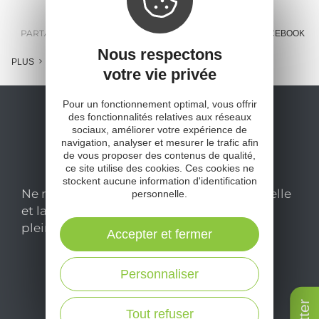
PARTAGER :
E-MAIL
MESSENGER
FACEBOOK
Nous respectons
PLUS
votre vie privée
Pour un fonctionnement optimal, vous offrir
des fonctionnalités relatives aux réseaux
sociaux, améliorer votre expérience de
navigation, analyser et mesurer le trafic afin
de vous proposer des contenus de qualité,
ce site utilise des cookies. Ces cookies ne
stockent aucune information d'identification
Ne manquez pas notre newsletter mensuelle
personnelle.
et laissez-vous inspirer pour profiter
pleinement de votre séjour en Aveyron.
Accepter et fermer
Personnaliser
Je m'abonne ici
Tout refuser