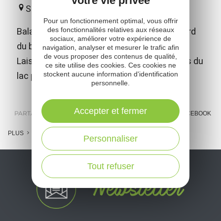
votre vie privée
Salles-Curan
Pour un fonctionnement optimal, vous offrir
des fonctionnalités relatives aux réseaux
Balade commentée du lac de Pareloup à bord
sociaux, améliorer votre expérience de
du bateau-promenade "Le Papillon jaune"!!!
navigation, analyser et mesurer le trafic afin
de vous proposer des contenus de qualité,
Laissez-vous promener sur les eaux calmes du
ce site utilise des cookies. Ces cookies ne
stockent aucune information d'identification
lac pendant 1h15... Réservation conseillée.
personnelle.
Accepter et fermer
PARTAGER :
E-MAIL
MESSENGER
FACEBOOK
PLUS
Personnaliser
Tout refuser