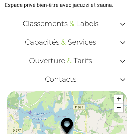
Espace privé bien-être avec jacuzzi et sauna.
Classements
&
Labels
Af
Capacités
&
Services
ou
Af
ma
Ouverture
&
Tarifs
ou
le
Af
ma
Contacts
la
ou
le
Af
ma
la
+
ou
le
−
ma
ou
le
et