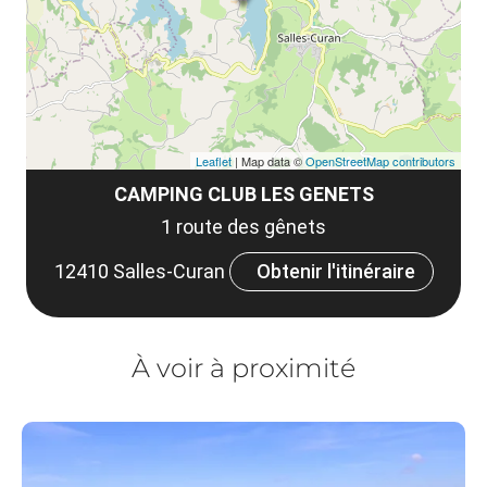
co
tar
Leaflet
| Map data ©
OpenStreetMap contributors
CAMPING CLUB LES GENETS
1 route des gênets
12410 Salles-Curan
Obtenir l'itinéraire
À voir à proximité