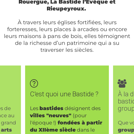
Rouergue, La Bastide l’Évêque et
Rieupeyroux.
À travers leurs églises fortifiées, leurs
forteresses, leurs places à arcades ou encore
leurs maisons à pans de bois, elles témoignent
de la richesse d’un patrimoine qui a su
traverser les siècles.
C'est quoi une Bastide ?
À la 
basti
grou
es de
Les
bastides
désignent des
âce au
villes "neuves"
(pour
grand
l'époque !)
fondées à partir
Que v
arts
du XIIème siècle
dans le
group