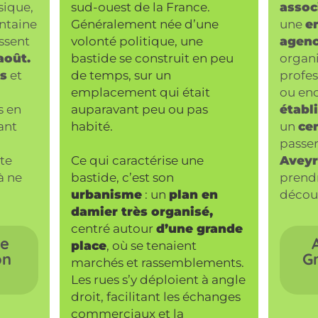
sique,
sud-ouest de la France.
assoc
entaine
Généralement née d’une
une
e
ssent
volonté politique, une
agen
août.
bastide se construit en peu
organ
ts
et
de temps, sur un
profes
emplacement qui était
ou en
s en
auparavant peu ou pas
établ
ant
habité.
un
cen
passe
te
Ce qui caractérise une
Aveyr
à ne
bastide, c’est son
prend
urbanisme
: un
plan en
découv
damier très organisé,
centré autour
d’une grande
de
place
, où se tenaient
on
G
marchés et rassemblements.
Les rues s’y déploient à angle
droit, facilitant les échanges
commerciaux et la