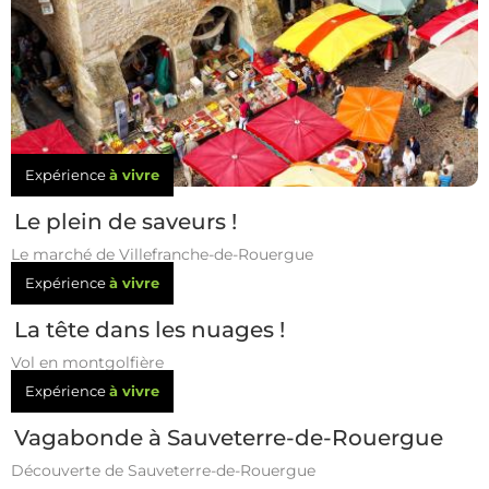
Expérience
à vivre
Le plein de saveurs !
Le marché de Villefranche-de-Rouergue
Expérience
à vivre
La tête dans les nuages !
Vol en montgolfière
Expérience
à vivre
Vagabonde à Sauveterre-de-Rouergue
Découverte de Sauveterre-de-Rouergue