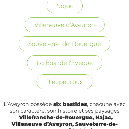
Najac
Villeneuve d'Aveyron
Sauveterre-de-Rouergue
La Bastide l'Évêque
Rieupeyroux
L’Aveyron possède
six bastides
, chacune avec
son caractère, son histoire et ses paysages
:
Villefranche-de-Rouergue, Najac,
Villeneuve d’Aveyron, Sauveterre-de-