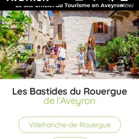
Le site officiel du Tourisme en Aveyron
MENU
Les Bastides du Rouergue
de l'Aveyron
Villefranche-de-Rouergue