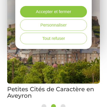
Accepter et fermer
Personnaliser
Tout refuser
Les Plus Beaux Villages de
France en camping-car
1
2
3