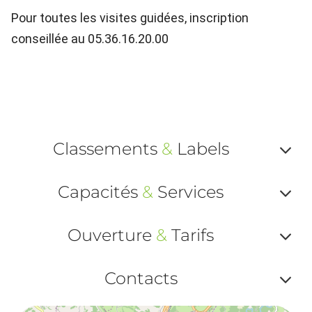
Pour toutes les visites guidées, inscription
conseillée au 05.36.16.20.00
Classements
&
Labels
Af
Capacités
&
Services
ou
Af
ma
Ouverture
&
Tarifs
ou
le
Af
ma
Contacts
la
ou
le
Af