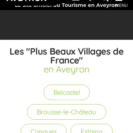
Le site officiel du Tourisme en Aveyron
MENU
Les "Plus Beaux Villages de
France"
en Aveyron
Belcastel
Brousse-le-Château
Conques
Estaing