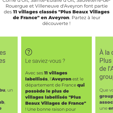
Côme d'Olt, Sainte-Eulalie d'Olt, Sauveterre-de-
Rouergue et Villeneuve d'Aveyron font partie
des
11 villages classés "Plus Beaux Villages
de France" en Aveyron
. Partez à leur
découverte !
des
À la
es
Plus
Le saviez-vous ?
de l
Avec ses
11 villages
grou
labellisés
, l'
Aveyron
est le
département de France
qui
ibu
, un
Que v
possède le plus de
group
villages labellisés "Plus
ub
,
assoc
Beaux Villages de France"
e
une
e
! Une bonne raison pour