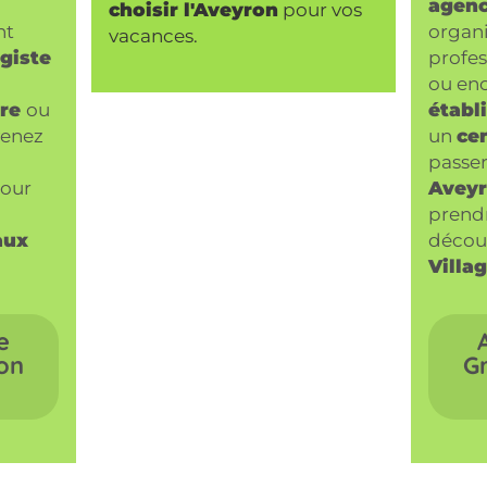
agen
choisir l'Aveyron
pour vos
nt
organ
vacances.
giste
profes
ou en
ire
ou
établ
venez
un
cen
passe
our
Aveyr
prend
aux
découv
Villag
e
on
G