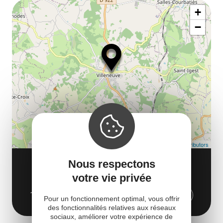
Af
ma
la
+
ou
le
−
ma
la
le
co
Leaflet
| Map data ©
OpenStreetMap contributors
TOUR SOUBIRANE
Nous respectons
place des conques
votre vie privée
12260 Villeneuve
Obtenir l'itinéraire
Pour un fonctionnement optimal, vous offrir
des fonctionnalités relatives aux réseaux
sociaux, améliorer votre expérience de