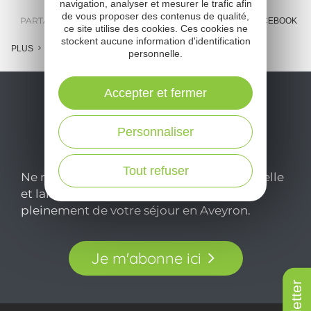
navigation, analyser et mesurer le trafic afin
de vous proposer des contenus de qualité,
PARTAGER :
E-MAIL
MESSENGER
FACEBOOK
ce site utilise des cookies. Ces cookies ne
stockent aucune information d'identification
PLUS
personnelle.
Accepter et fermer
Personnaliser
Tout refuser
Ne manquez pas notre newsletter mensuelle
et laissez-vous inspirer pour profiter
pleinement de votre séjour en Aveyron.
Je m'abonne ici