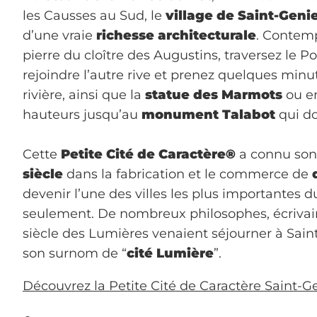
les Causses au Sud, le
village de Saint-Geni
d’une vraie
richesse architecturale
. Contemp
pierre du cloître des Augustins, traversez le P
rejoindre l’autre rive et prenez quelques minu
rivière, ainsi que la
statue des Marmots
ou en
hauteurs jusqu’au
monument Talabot
qui do
Cette
Petite Cité de Caractère®
a connu so
siècle
dans la fabrication et le commerce de
devenir l’une des villes les plus importantes
seulement. De nombreux philosophes, écrivai
siècle des Lumières venaient séjourner à Saint
son surnom de “
cité Lumière
”.
Découvrez la Petite Cité de Caractère Saint-G