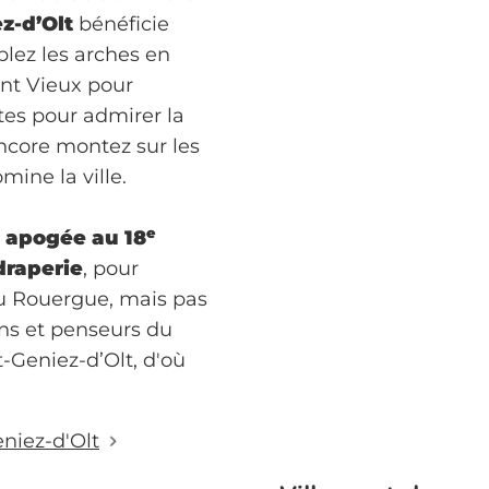
ez-d’Olt
bénéficie
lez les arches en
ont Vieux pour
tes pour admirer la
core montez sur les
mine la ville.
e
n
apogée au 18
draperie
, pour
 du Rouergue, mais pas
ns et penseurs du
-Geniez-d’Olt, d'où
eniez-d'Olt