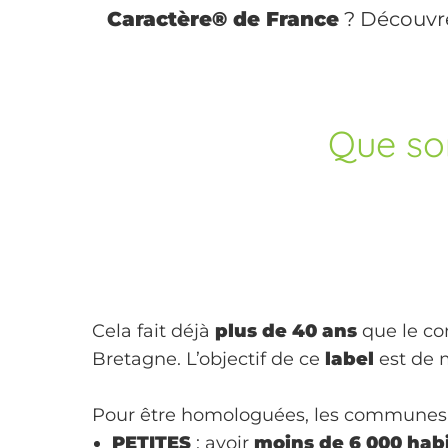
Caractère® de France
? Découvre
Que son
Cela fait déjà
plus de 40 ans
que le co
Bretagne. L’objectif de ce
label
est de m
Pour être homologuées, les communes d
PETITES
: avoir
moins de 6 000 hab