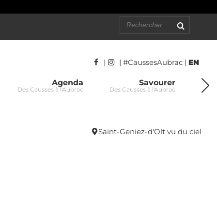
|
| #CaussesAubrac |
EN
Agenda
Savourer
Des Causses à l'Aubrac
Des Causses à l'Aubrac
Des C
Saint-Geniez-d'Olt vu du ciel