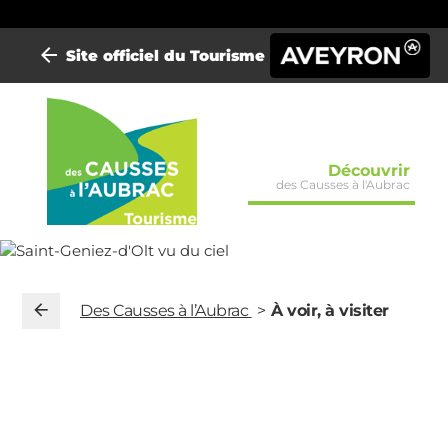
Site officiel du Tourisme
Mini-
Découvrir
des Causses à l'Aubrac
site
Causses
Aubrac
Des Causses à l’Aubrac
À voir, à visiter