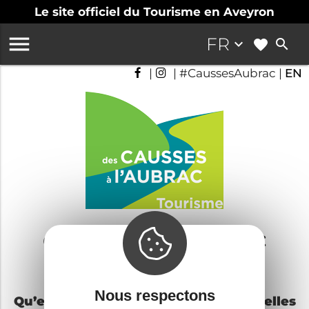
Le site officiel du Tourisme en Aveyron

FR
keyboard_arrow_down
search
|
| #CaussesAubrac |
EN
des Causses à l'Aubrac
Agenda
Nous respectons
Qu’elles soient traditionnelles, culturelles