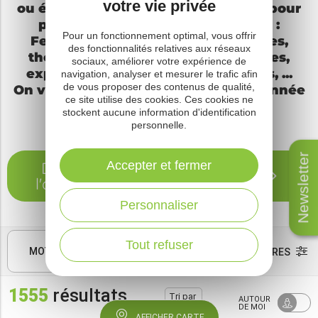
votre vie privée
ou événementielles, les animations pour
petits et grands sont nombreuses :
Pour un fonctionnement optimal, vous offrir
Festivals, concerts, spectacles, fêtes,
des fonctionnalités relatives aux réseaux
théâtre, cinéma, et encore brocantes,
sociaux, améliorer votre expérience de
expositions, compétitions sportives, ...
navigation, analyser et mesurer le trafic afin
de vous proposer des contenus de qualité,
On vous donne rendez-vous toute l’année
ce site utilise des cookies. Ces cookies ne
des Causses à l’Aubrac !
stockent aucune information d'identification
personnelle.
Newsletter
Accepter et fermer
Découvrez les temps forts de
l'année des Causses à l'Aubrac
Personnaliser
Tout refuser
MOTS CLÉS
FILTRES
1555
résultats
Tri par
AUTOUR
dates
DE MOI
AFFICHER CARTE