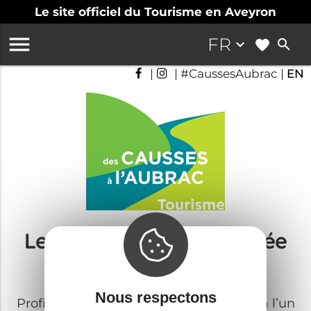
Le site officiel du Tourisme en Aveyron

FR
keyboard_arrow_down
search
|
| #CaussesAubrac |
EN
Les temps forts de l'année
des Causses à l'Aubrac
Nous respectons
Profitez de votre séjour pour participer à l’un