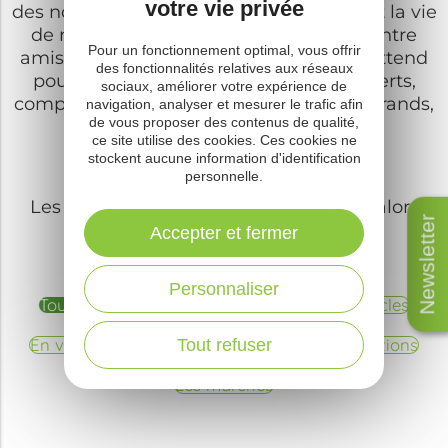
votre vie privée
des nombreux événements qui rythment la vie
de notre territoire. En famille, seul ou entre
Pour un fonctionnement optimal, vous offrir
amis, une programmation variée vous attend
des fonctionnalités relatives aux réseaux
pour satisfaire toutes vos envies : concerts,
sociaux, améliorer votre expérience de
compétitions, spectacles pour petits et grands,
navigation, analyser et mesurer le trafic afin
de vous proposer des contenus de qualité,
théâtre…
ce site utilise des cookies. Ces cookies ne
stockent aucune information d'identification
personnelle.
Les occasions de sortir sont multiples, alors
Newsletter
laissez-vous tenter !
Accepter et fermer
Personnaliser
Tout
Sport et nature
Festivals et spectacles
En voiture
Pour la bonne cause
Les traditions
Tout refuser
Les marchés
Trail du Pic du Pal – 22 février
Les Traces du fromage Laguiole
2026
AOP le 7 mars 2026
Fête et Marche de l'estive à St
Tango Festival du 20 au 25 mai