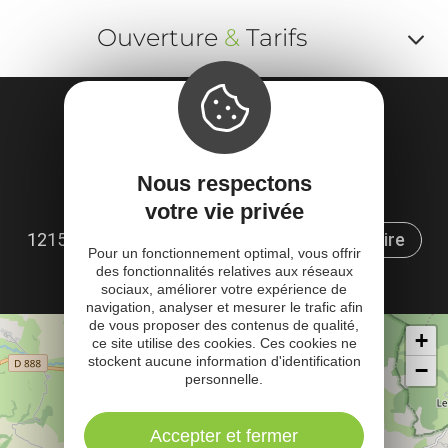
Ouverture
&
Tarifs
Af
o
Localisation
m
CHÂTEAU DE SÉVÉRAC
Nous respectons
le
Sévérac-le-Château
votre vie privée
ou
12150 Sévérac d'Aveyron
Obtenir l'itinéraire
Pour un fonctionnement optimal, vous offrir
et
×
des fonctionnalités relatives aux réseaux
sociaux, améliorer votre expérience de
ta
navigation, analyser et mesurer le trafic afin
de vous proposer des contenus de qualité,
Rechercher
Itinéraire vers
+
ce site utilise des cookies. Ces cookies ne
à proximité
Sévérac d'Aveyron
stockent aucune information d'identification
−
personnelle.
Accepter et fermer