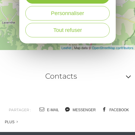
Personnaliser
Tout refuser
Leaflet
| Map data ©
OpenStreetMap contributors
Contacts
A
o
m
PARTAGER :
E-MAIL
MESSENGER
FACEBOOK
l
PLUS
c