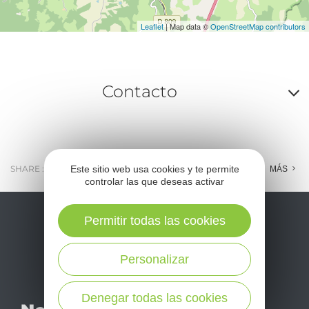
Leaflet
| Map data ©
OpenStreetMap contributors
Contacto
A
o
m
Este sitio web usa cookies y te permite
SHARE :
E-MAIL
MESSENGER
FACEBOOK
MÁS
controlar las que deseas activar
l
c
Permitir todas las cookies
Personalizar
No se pierda nuestro
Denegar todas las cookies