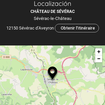
Localización
m
CHÂTEAU DE SÉVÉRAC
le
Sévérac-le-Château
ou
12150 Sévérac d'Aveyron
Obtenir l'itinéraire
et
ta
+
−