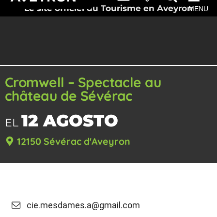
Le site officiel du Tourisme en Aveyron
MENU
Cromwell – Spectacle au
château de Sévérac
12 AGOSTO
EL
12150 Sévérac d'Aveyron
cie.mesdames.a@gmail.com