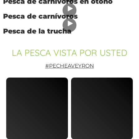
1
2
3
4
5
6
7
8
9
10
11
12
13
14
15
16
17
18
19
20
21
La pesca en vídeo
Pesca en el Aveyron
Pesca de carnívoros en otoño
Pesca de carnívoros
Pesca de la trucha