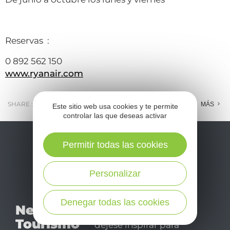
Reservas :
0 892 562 150
www.ryanair.com
SHARE :
E-MAIL
MESSENGER
FACEBOOK
MÁS
Este sitio web usa cookies y te permite
controlar las que deseas activar
Permitir todas las cookies
Personalizar
No se pierda nuestro
Denegar todas las cookies
Newsletter
mensual newsletter y
Tourismo
déjese inspirar para