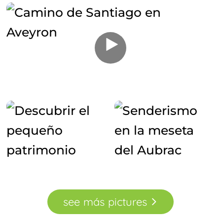
see
más
pictures