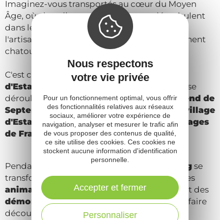
Imaginez-vous transportés au cœur du Moyen
Âge, où chevaliers et gentes dames déambulent
dans les ruelles pavées, où les senteurs de
l'artisanat et de la gastronomie d'antan viennent
chatouiller vos narines...
Nous respectons
C'est ce que vous propose
les Médiévales
votre vie privée
d'Estaing
, un
festival familial unique
qui se
déroule chaque année
le deuxième weekend de
Pour un fonctionnement optimal, vous offrir
des fonctionnalités relatives aux réseaux
Septembre
dans le cadre exceptionnel du
village
sociaux, améliorer votre expérience de
d'Estaing
, classé parmi les
Plus Beaux Villages
navigation, analyser et mesurer le trafic afin
de France
.
de vous proposer des contenus de qualité,
ce site utilise des cookies. Ces cookies ne
stockent aucune information d'identification
personnelle.
Pendant plusieurs jours, le
village d'Estaing
se
transforme en un véritable théâtre vivant : des
Accepter et fermer
animations
, des
spectacles
, des
ateliers
et des
démonstrations
vous attendent pour vous faire
découvrir les us et coutumes du Moyen Âge.
Personnaliser