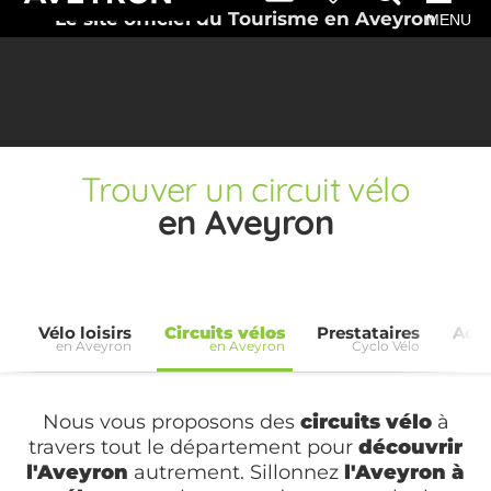
Le site officiel du Tourisme en Aveyron
MENU
Trouver un circuit vélo
en Aveyron
Vélo loisirs
Circuits vélos
Prestataires
Accu
en Aveyron
en Aveyron
Cyclo Vélo
e
Nous vous proposons des
circuits vélo
à
travers tout le département pour
découvrir
l'Aveyron
autrement. Sillonnez
l'Aveyron à