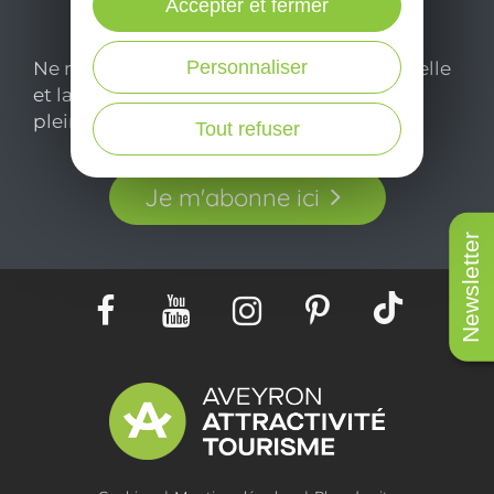
Accepter et fermer
Personnaliser
Ne manquez pas notre newsletter mensuelle
et laissez-vous inspirer pour profiter
pleinement de votre séjour en Aveyron.
Tout refuser
Je m'abonne ici
Newsletter