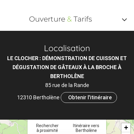
Ouverture
&
Tarifs
Af
o
Localisation
m
LE CLOCHER : DÉMONSTRATION DE CUISSON ET
le
DÉGUSTATION DE GÂTEAUX À LA BROCHE À
ou
BERTHOLÈNE
85 rue de la Rande
et
ta
12310 Bertholène
Obtenir l'itinéraire
×
Rechercher
Itinéraire vers
+
à proximité
Bertholène