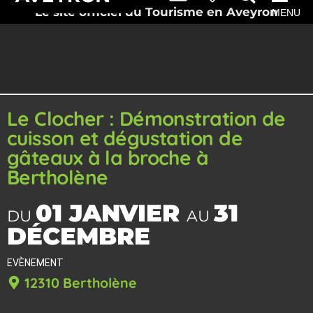
Le site officiel du Tourisme en Aveyron
MENU
Le Clocher : Démonstration de
cuisson et dégustation de
gâteaux à la broche à
Bertholène
01 JANVIER
31
DU
AU
DÉCEMBRE
EVÈNEMENT
12310 Bertholène