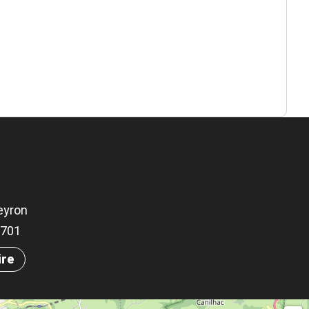
eyron
.9701
ire