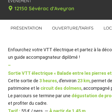
EVÈNEMENT
12150 Sévérac d'Aveyron
PRÉSENTATION
OUVERTURE/TARIFS
LOC
Enfourchez votre VTT électrique et partez à la déc
un guide accompagnateur diplômé !
–
Sortie VTT électrique « Balade entre les pierres e
Cette sortie de
3 heures
, d’environ
23 km
, permet de
patrimoine et le
circuit des dolmens
, accompagné 
Le parcours se termine par une
dégustation de pro
et profiter du cadre.
Tarif :
55 € / pers. —
À partir de 1,45 m