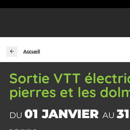
Accueil
Sortie VTT électri
pierres et les dol
01 JANVIER
3
DU
AU