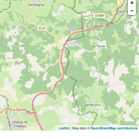
+
−
| Map data ©
Leaflet
OpenStreetMap contributors