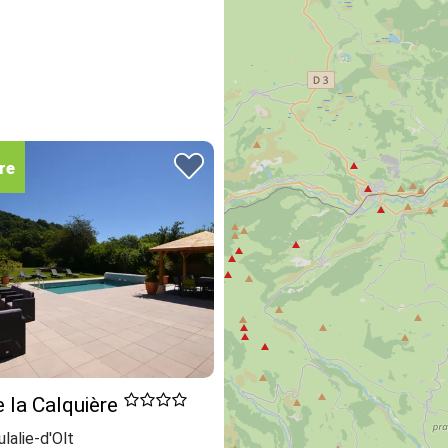
re
e la Calquière
lalie-d'Olt