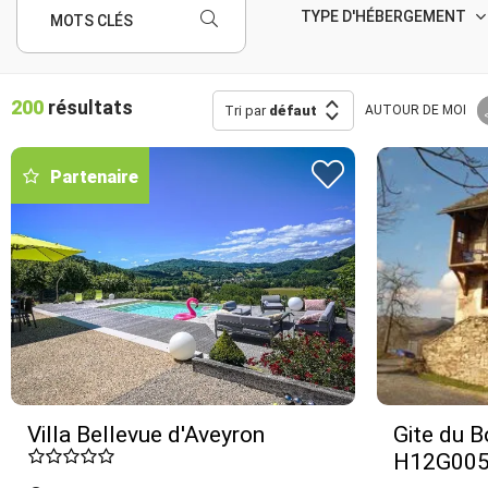
TYPE D'HÉBERGEMENT
MOTS CLÉS
200
résultats
Tri par
défaut
AUTOUR
DE MOI
Partenaire
Villa Bellevue d'Aveyron
Gite du B
H12G00