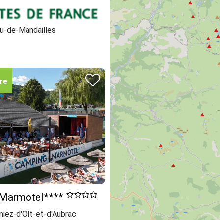
u-de-Mandailles
re
 Marmotel****
niez-d'Olt-et-d'Aubrac