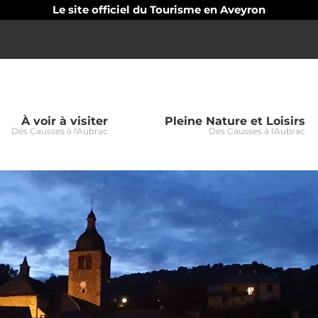
Le site officiel du Tourisme en Aveyron
À voir à visiter
Pleine Nature et Loisirs
Des Causses à l'Aubrac
Des Causses à l'Aubrac