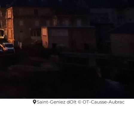
Saint-Geniez dOlt © OT-Causse-Aubrac