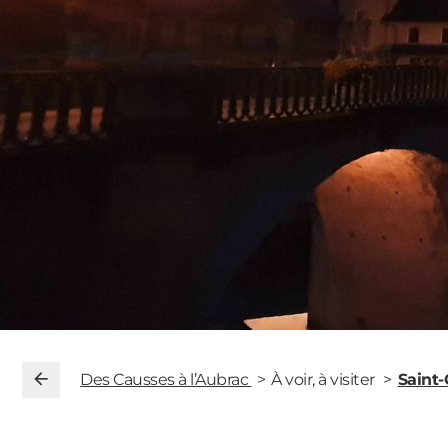
Des Causses à l’Aubrac
À voir, à visiter
Saint-