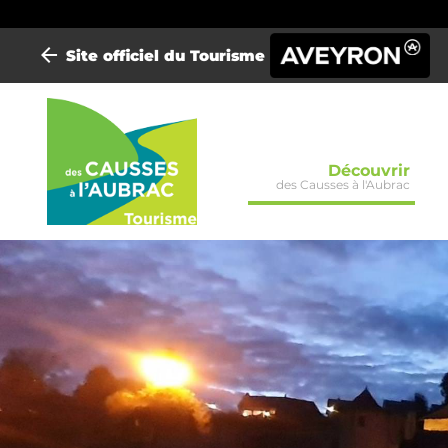
Site officiel du Tourisme
Mini-
Découvrir
des Causses à l'Aubrac
site
Causses
Aubrac