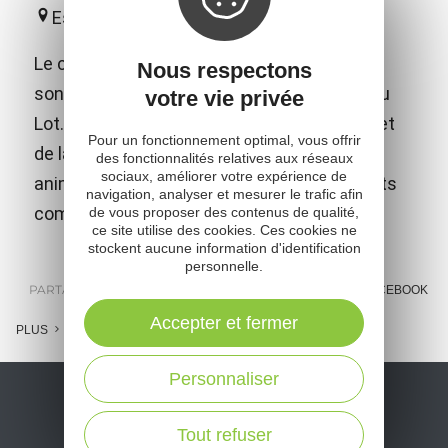
Espalion
Le château fort de Calmont d'Olt domine de
Nous respectons
son sommet la ville d'Espalion et la vallée du
votre vie privée
Lot. En plus des nombreux jeux médiévaux et
Pour un fonctionnement optimal, vous offrir
de la visite libre, le château propose des
des fonctionnalités relatives aux réseaux
sociaux, améliorer votre expérience de
animations et spectacles adaptés aux petits
navigation, analyser et mesurer le trafic afin
comme aux grands !
de vous proposer des contenus de qualité,
ce site utilise des cookies. Ces cookies ne
stockent aucune information d'identification
personnelle.
PARTAGER :
E-MAIL
MESSENGER
FACEBOOK
Accepter et fermer
PLUS
Personnaliser
Tout refuser