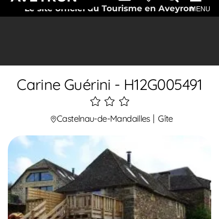
Le site officiel du Tourisme en Aveyron
MENU
Carine Guérini - H12G005491
3
étoiles
Castelnau-de-Mandailles
Gîte