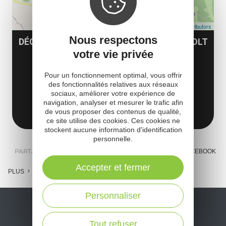
Leaflet
| Map data ©
OpenStreetMap contributors
Nous respectons
DÉCOUVERTE DU VILLAGE DE ST-CÔME D'OLT
votre vie privée
6, rue Saint Damien
Tourelle de la mairie
Pour un fonctionnement optimal, vous offrir
des fonctionnalités relatives aux réseaux
12500 Saint-Côme-d'Olt
sociaux, améliorer votre expérience de
navigation, analyser et mesurer le trafic afin
Obtenir l'itinéraire
de vous proposer des contenus de qualité,
ce site utilise des cookies. Ces cookies ne
stockent aucune information d'identification
personnelle.
PARTAGER :
E-MAIL
MESSENGER
FACEBOOK
Accepter et fermer
PLUS
Personnaliser
Tout refuser