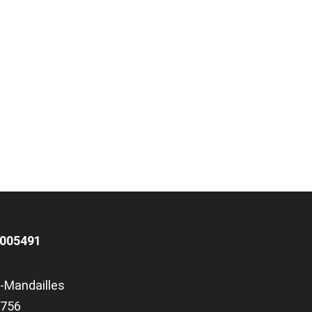
G005491
-Mandailles
.8756