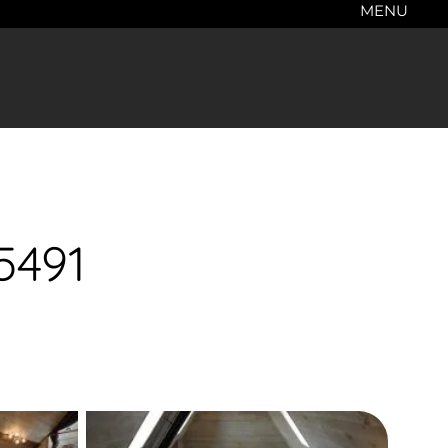
MENU
5491