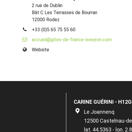
2 rue de Dublin
Bât C Les Terrasses de Bourran
12000 Rodez
+33 (0)5 65 75 55 60
accueil@gites-de-france-aveyron.com
Website
CARINE GUÉRINI - H12
Le Joannenq
12500 Castelnau-de
lat. 44.5363 - lon. 2