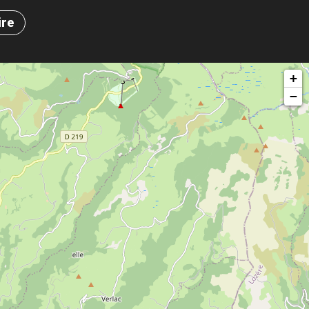
ire
+
−