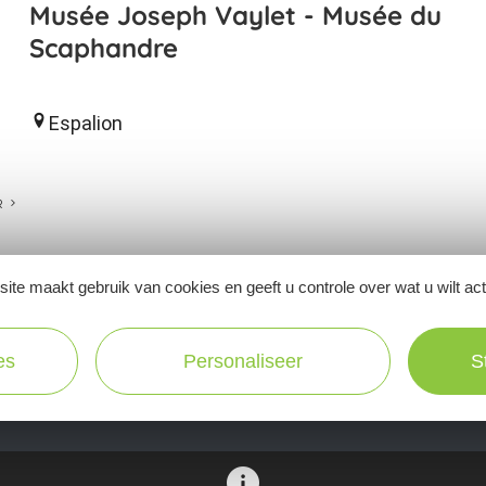
Musée Joseph Vaylet - Musée du
Scaphandre
Espalion
R
ite maakt gebruik van cookies en geeft u controle over wat u wilt ac
Ne manquez pas notre newsletter mensuelle e
es
Personaliseer
S
inspirer pour profiter pleinement de votre séj