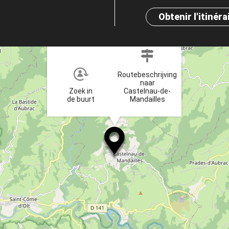
Obtenir l'itinéra
×
Routebeschrijving
naar
Zoek in
Castelnau-de-
de buurt
Mandailles