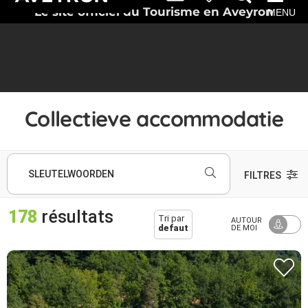
Le site officiel du Tourisme en Aveyron
MENU
Collectieve accommodatie
SLEUTELWOORDEN
FILTRES
178
résultats
Tri par
AUTOUR
defaut
DE MOI