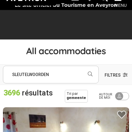
Le site officiel du Tourisme en Aveyron
MENU
All accommodaties
SLEUTELWOORDEN
FILTRES
3696
résultats
Tri par
AUTOUR
gemeente
DE MOI