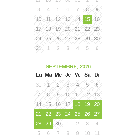
co
tar
3
4
5
6
7
8
9
10
11
12
13
14
15
16
17
18
19
20
21
22
23
24
25
26
27
28
29
30
31
1
2
3
4
5
6
SEPTEMBRE, 2026
Lu
Ma
Me
Je
Ve
Sa
Di
31
1
2
3
4
5
6
7
8
9
10
11
12
13
14
15
16
17
18
19
20
21
22
23
24
25
26
27
28
29
30
1
2
3
4
5
6
7
8
9
10
11