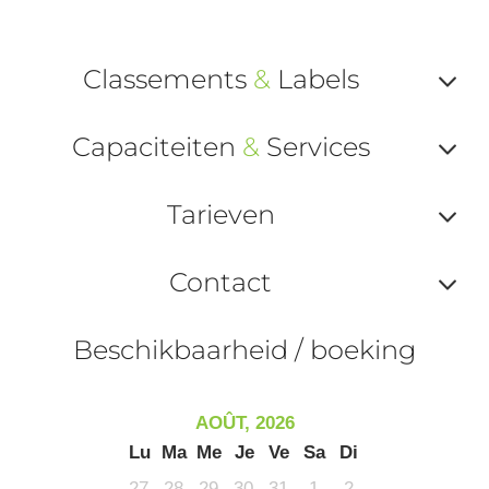
Classements
&
Labels
Af
Capaciteiten
&
Services
ou
Af
ma
Tarieven
ou
le
Af
ma
Contact
la
ou
le
Af
ma
Beschikbaarheid / boeking
la
ou
le
ma
ou
AOÛT, 2026
le
Lu
Ma
Me
Je
Ve
Sa
Di
et
27
28
29
30
31
1
2