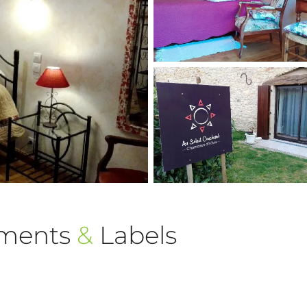
ements
&
Labels