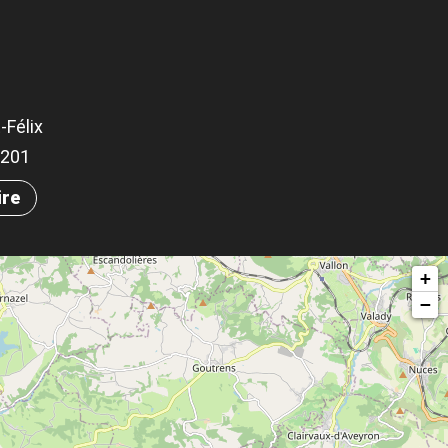
-Félix
.2201
ire
+
−