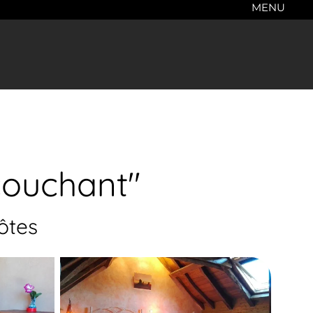
MENU
couchant"
ôtes