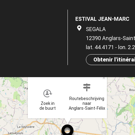
ESTIVAL JEAN-MARC
SEGALA
12390 Anglars-Saint
lat. 44.4171 - lon. 2
Obtenir l'itinéra
×
Routebeschrijving
Zoek in
naar
de buurt
Anglars-Saint-Félix