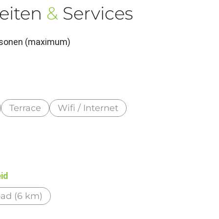
eiten
&
Services
ersonen (maximum)
Terrace
Wifi / Internet
eid
ad (6 km)