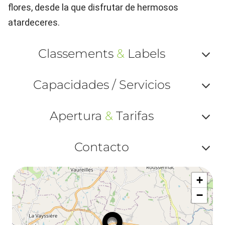
flores, desde la que disfrutar de hermosos
atardeceres.
Classements
&
Labels
Af
Capacidades / Servicios
ou
Af
ma
Apertura
&
Tarifas
ou
le
Af
ma
Contacto
la
ou
le
Af
ma
la
+
ou
le
−
ma
ou
le