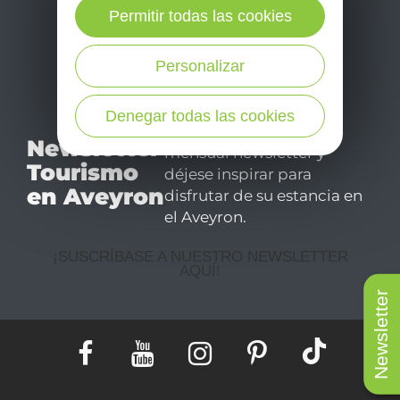
Permitir todas las cookies
Personalizar
Denegar todas las cookies
No se pierda nuestro
Newsletter
mensual newsletter y
Tourismo
déjese inspirar para
en Aveyron
disfrutar de su estancia en
el Aveyron.
¡SUSCRÍBASE A NUESTRO NEWSLETTER
AQUÍ!
Newsletter