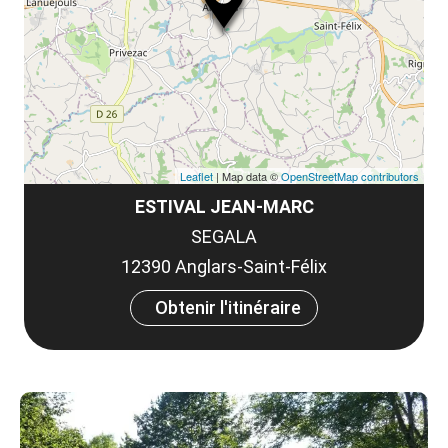
et
co
tar
Leaflet
| Map data ©
OpenStreetMap contributors
ESTIVAL JEAN-MARC
SEGALA
12390 Anglars-Saint-Félix
Obtenir l'itinéraire