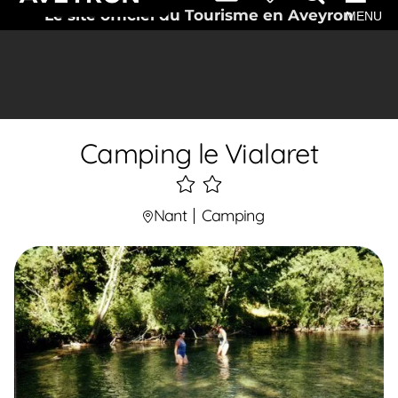
Le site officiel du Tourisme en Aveyron
MENU
Camping le Vialaret
2
étoiles
Nant
Camping