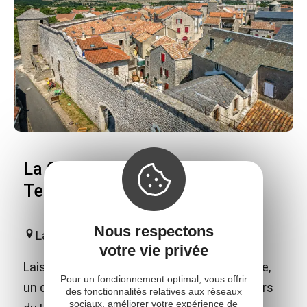
La Cavalerie - visite du village
Templier et Hospitalier
Nous respectons
La Cavalerie
votre vie privée
Laissez-vous conter l'histoire de la Cavalerie,
Pour un fonctionnement optimal, vous offrir
un des cinq villages Templiers et Hospitaliers
des fonctionnalités relatives aux réseaux
sociaux, améliorer votre expérience de