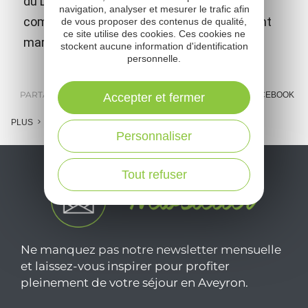
du Larzac. Un saut dans le Moyen-Age pour
navigation, analyser et mesurer le trafic afin
comprendre l'histoire de ce village fortement
de vous proposer des contenus de qualité,
ce site utilise des cookies. Ces cookies ne
marqué par l'agropastoralisme.
stockent aucune information d'identification
personnelle.
PARTAGER :
E-MAIL
MESSENGER
FACEBOOK
Accepter et fermer
PLUS
Personnaliser
Tout refuser
Ne manquez pas notre newsletter mensuelle
et laissez-vous inspirer pour profiter
pleinement de votre séjour en Aveyron.