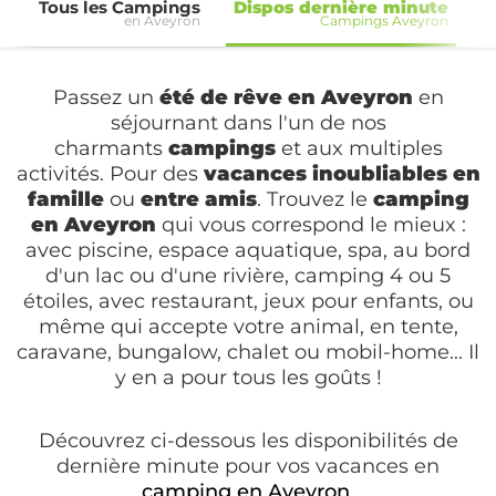
Tous les Campings
Dispos dernière minute
en Aveyron
Campings Aveyron
C
Passez un
été de rêve en Aveyron
en
séjournant dans l'un de nos
charmants
campings
et aux multiples
activités. Pour des
vacances inoubliables en
famille
ou
entre amis
. Trouvez le
camping
en Aveyron
qui vous correspond le mieux :
avec piscine, espace aquatique, spa, au bord
d'un lac ou d'une rivière, camping 4 ou 5
étoiles, avec restaurant, jeux pour enfants, ou
même qui accepte votre animal, en tente,
caravane, bungalow, chalet ou mobil-home... Il
y en a pour tous les goûts !
Découvrez ci-dessous les disponibilités de
dernière minute pour vos vacances en
camping en Aveyron
.