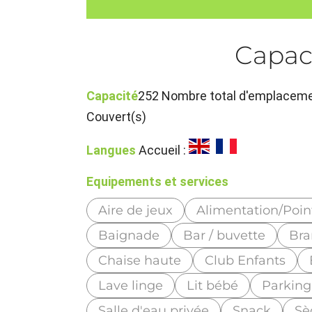
Capac
Capacité
252 Nombre total d'emplacemen
Couvert(s)
Langues
Accueil :
Equipements et services
Aire de jeux
Alimentation/Poin
Baignade
Bar / buvette
Bra
Chaise haute
Club Enfants
Lave linge
Lit bébé
Parking
Salle d'eau privée
Snack
Sè