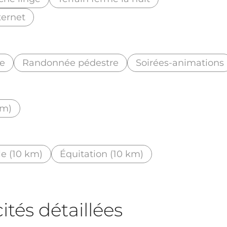
nternet
e
Randonnée pédestre
Soirées-animations
km)
le (10 km)
Équitation (10 km)
tés détaillées