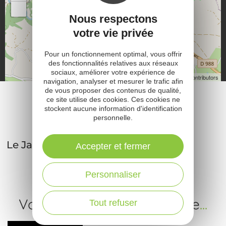
−
Nous respectons
votre vie privée
Pour un fonctionnement optimal, vous offrir
des fonctionnalités relatives aux réseaux
sociaux, améliorer votre expérience de
Leaflet
| Map data ©
OpenStreetMap contributors
navigation, analyser et mesurer le trafic afin
de vous proposer des contenus de qualité,
Plus d'informations
ce site utilise des cookies. Ces cookies ne
stockent aucune information d'identification
personnelle.
Le Jardin des Bêtes à Montrozier
Accepter et fermer
Personnaliser
Votre prochaine expérience
...
Tout refuser