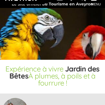
Le site officiel du Tourisme en Aveyron
MENU
Expérience
à vivre
Jardin des
Bêtes
À plumes, à poils et à
fourrure !