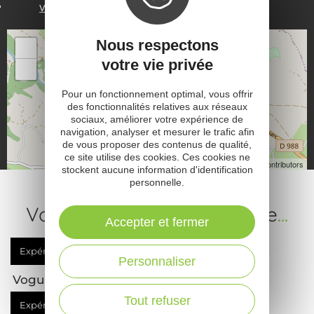
www.terresdaveyron.fr
44.469989, 2.719742
Nous respectons
+
votre vie privée
−
Pour un fonctionnement optimal, vous offrir
des fonctionnalités relatives aux réseaux
sociaux, améliorer votre expérience de
navigation, analyser et mesurer le trafic afin
de vous proposer des contenus de qualité,
ce site utilise des cookies. Ces cookies ne
Leaflet
| Map data ©
OpenStreetMap contributors
stockent aucune information d'identification
personnelle.
Votre prochaine expérience
...
Accepter et fermer
Expérience
à vivre
Personnaliser
Voguer jusqu’à la cascade des Baumes
Tout refuser
Expérience
à vivre