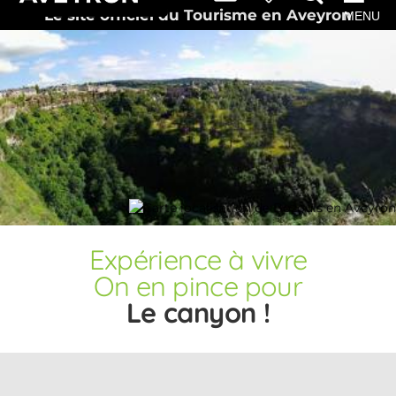
Le site officiel du Tourisme en Aveyron
MENU
Expérience
à vivre
On en pince pour
Le canyon !