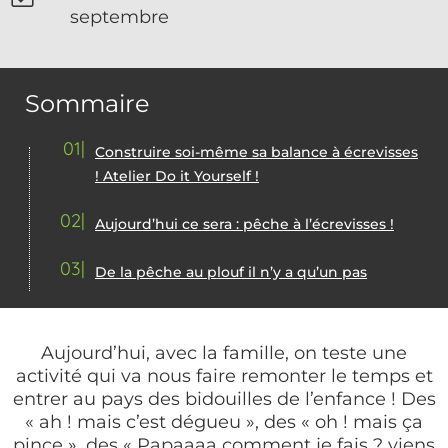
septembre
Sommaire
01
Construire soi-même sa balance à écrevisses
! Atelier Do it Yourself !
02
Aujourd’hui ce sera : pêche à l’écrevisses !
03
De la pêche au plouf il n’y a qu’un pas
Aujourd’hui, avec la famille, on teste une
activité qui va nous faire remonter le temps et
entrer au pays des bidouilles de l’enfance ! Des
« ah ! mais c’est dégueu », des « oh ! mais ça
pince », des « Papaaaa comment je fais ? viens