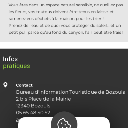
Vous êtes dans un espace naturel sensible, ne cueillez pas
les fleurs, vos toutous doivent être tenus en laisse, et
ramenez vos déchets à la maison pour les trier !
Prenez de l’eau et de quoi vous protéger du soleil… et un
petit pull parce qu’au fond du canyon, l’air peut être frais !
Infos
pratiques
Contact
Bureau d'Information Touristique de Bozouls
2 bis Place de la Mairie
12340 Bozouls
05 65 48 50 52
accueil@terresdaveyron.fr