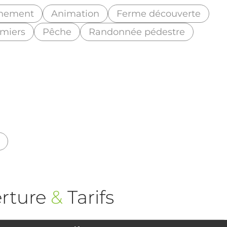
nement
Animation
Ferme découverte
rmiers
Pêche
Randonnée pédestre
rture
&
Tarifs