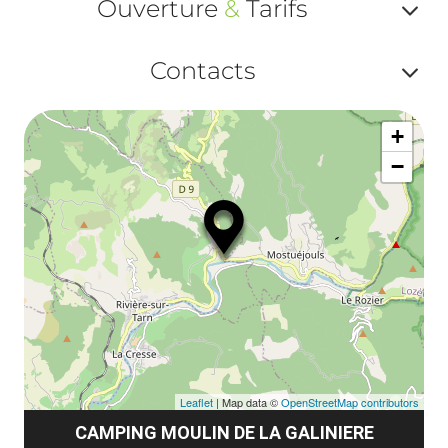
ma
Ouverture
&
Tarifs
ou
le
Af
ma
Contacts
la
ou
le
Af
ma
la
+
ou
le
−
ma
ou
le
et
co
tar
Leaflet
| Map data ©
OpenStreetMap contributors
CAMPING MOULIN DE LA GALINIERE