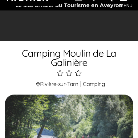
Le site officiel du Tourisme en Aveyron
MENU
Camping Moulin de La
Galinière
3
étoiles
Rivière-sur-Tarn
Camping