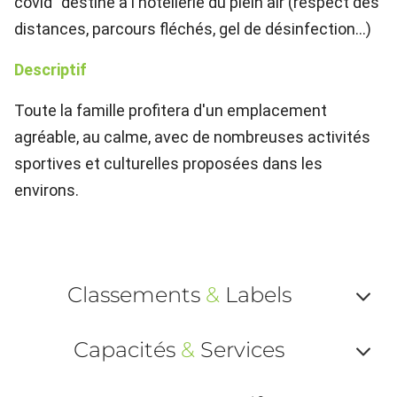
covid" destiné à l'hôtellerie du plein air (respect des
distances, parcours fléchés, gel de désinfection...)
Descriptif
Toute la famille profitera d'un emplacement
agréable, au calme, avec de nombreuses activités
sportives et culturelles proposées dans les
environs.
Classements
&
Labels
Af
Capacités
&
Services
ou
Af