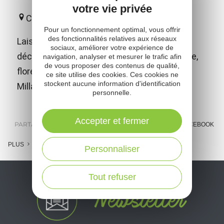
votre vie privée
Creissels
Pour un fonctionnement optimal, vous offrir
des fonctionnalités relatives aux réseaux
Laissez-vous guider par votre batelier et
sociaux, améliorer votre expérience de
découvrez les trésors de notre région : faune,
navigation, analyser et mesurer le trafic afin
de vous proposer des contenus de qualité,
flore, géologie, village classé et Viaduc de
ce site utilise des cookies. Ces cookies ne
stockent aucune information d'identification
Millau.
personnelle.
Accepter et fermer
PARTAGER :
E-MAIL
MESSENGER
FACEBOOK
PLUS
Personnaliser
Tout refuser